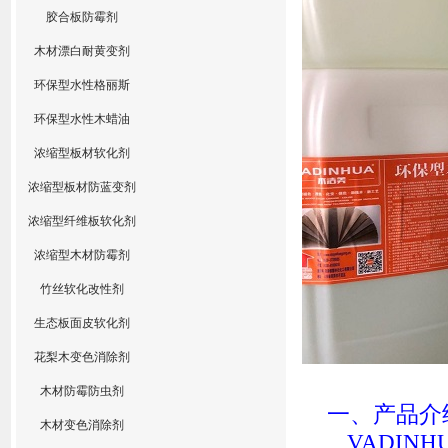
胶合板防霉剂
木材漂白耐黄变剂
环保型水性格丽斯
环保型水性木蜡油
浓缩型板材软化剂
浓缩型板材防蓝变剂
浓缩型纤维板软化剂
浓缩型木材防霉剂
竹丝软化改性剂
生态板面皮软化剂
花梨木变色消除剂
木材防霉防虫剂
一、产品介
木材变色消除剂
VADINH