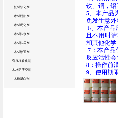
铁、铜，铝
板材软化剂
5
、
本产品
木材脱脂剂
免发生意外
木材硬化剂
6
、
本产品
且不用时请
木材防水剂
和其他化学
木材防霉剂
7：本产
木材渗透剂
反应活性会
密度板软化剂
8
：操作前
木材防蓝变剂
9
、使用期
木粉增白剂