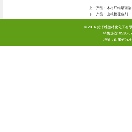
上一产品
：
木材纤维增强剂
下一产品
：
山核桃褪色剂
© 2016 菏泽维德林化化工有限
销售热线: 0530-37
地址：山东省菏泽