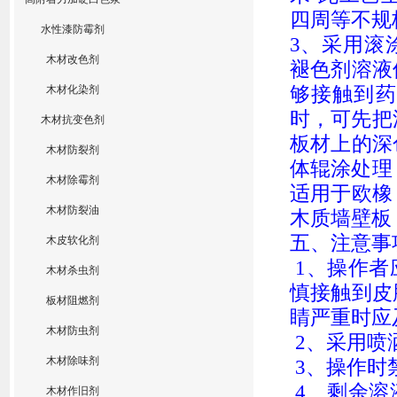
四周等不规
水性漆防霉剂
3
、采用滚
木材改色剂
褪色剂
溶液
够接触到药
木材化染剂
时，可先把
木材抗变色剂
板材上的深
木材防裂剂
体辊涂处理
木材除霉剂
适用于欧橡
木材防裂油
木质墙壁板
五
、注意事
木皮软化剂
1、操作者
木材杀虫剂
慎接触到皮
板材阻燃剂
睛严重时应
木材防虫剂
2、采用喷
木材除味剂
3、操作时
4、
剩余
溶
木材作旧剂