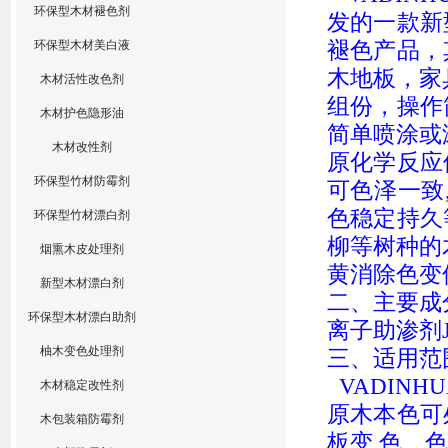
环保型木材褪色剂
发的一款新
褪色产品，
环保型木材美白液
木地板，家
木材活性改色剂
组份，操作
木材护色隐形油
简单
喷涂或
木材改性剂
原化学反应
环保型竹材防霉剂
可
色泽
一致
色
稳定持久
环保型竹材漂白剂
柳
等树种的
烟熏木皮处理剂
黄消除色变
新型木材漂白剂
二、主要成
环保型木材漂白助剂
离子助渗剂
柚木变色处理剂
三
、适用范
VADINHU
木材稳定改性剂
原木本色
可
木包装箱防霉剂
板
变
色、色