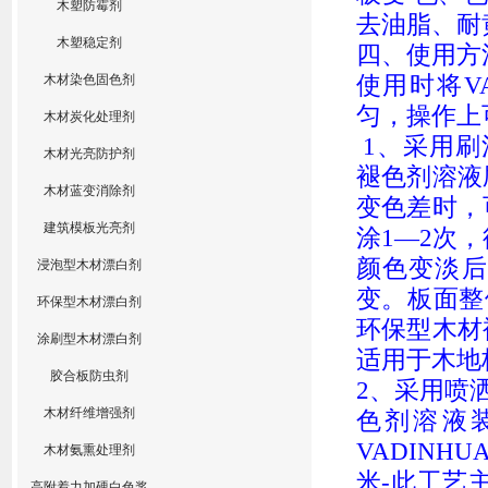
木塑防霉剂
去油脂、耐
木塑稳定剂
四
、使用方
使用时将
V
木材染色固色剂
匀
，
操作上
木材炭化处理剂
1、采用刷
木材光亮防护剂
褪色剂
溶液
木材蓝变消除剂
变
色差时，
建筑模板光亮剂
涂
1—2次
颜色变淡后
浸泡型木材漂白剂
变。
板面整
环保型木材漂白剂
环保型木材
涂刷型木材漂白剂
适用于木地
胶合板防虫剂
2
、采用喷
木材纤维增强剂
色剂
溶液
VADINHU
木材氨熏处理剂
米-此工艺
高附着力加硬白色浆