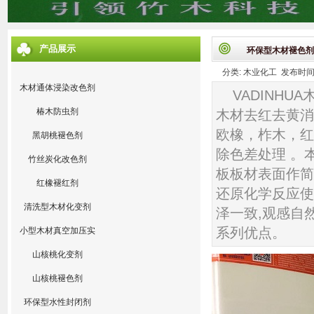
产品展示
环保型木材褪色剂
分类: 木业化工 发布时间: 20
木材通体浸染改色剂
VADINH
椿木防虫剂
木材去红去黄消
欧橡，柞木，红
黑胡桃褪色剂
除色差处理 。
竹丝炭化改色剂
板板材表面作简
红橡褪红剂
还原化学反应使
清洗型木材化变剂
泽一致,观感自
系列优点。
小型木材真空加压实
验设备
山核桃化变剂
山核桃褪色剂
环保型水性封闭剂