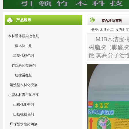
产品展示
胶合板防霉剂
分类: 木业化工 发布时间: 20
木材通体浸染改色剂
MJB木洁宝
椿木防虫剂
树脂胶（脲醛胶
散.其高分子活
黑胡桃褪色剂
竹丝炭化改色剂
红橡褪红剂
清洗型木材化变剂
小型木材真空加压实
验设备
山核桃化变剂
山核桃褪色剂
环保型水性封闭剂