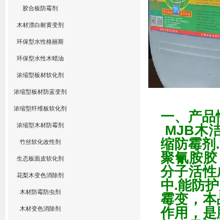
胶合板防霉剂
木材漂白耐黄变剂
环保型水性格丽斯
环保型水性木蜡油
浓缩型板材软化剂
浓缩型板材防蓝变剂
浓缩型纤维板软化剂
一、产品
浓缩型木材防霉剂
MJB木
缩防霉剂
.
竹丝软化改性剂
聚氰胺胶
生态板面皮软化剂
分子活性
花梨木变色消除剂
中
.
能防护
木材防霉防虫剂
霉变，本
木材变色消除剂
作用，是