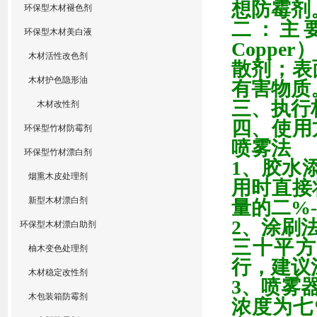
想防霉剂
环保型木材褪色剂
二：主
环保型木材美白液
Copper
）
木材活性改色剂
散剂；表
木材护色隐形油
有害物质
三、执行
木材改性剂
四、使用
环保型竹材防霉剂
喷雾法
环保型竹材漂白剂
1
、胶水
烟熏木皮处理剂
用时直接
新型木材漂白剂
量的
二%
2
、涂刷
环保型木材漂白助剂
三十
平
柚木变色处理剂
行，建议
木材稳定改性剂
3
、喷雾
木包装箱防霉剂
浓度为
七