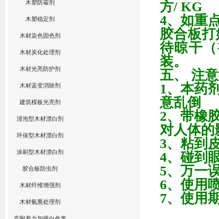
木塑防霉剂
方
/ KG
4
、如重
木塑稳定剂
胶合板打
木材染色固色剂
待晾干（
木材炭化处理剂
装。
木材光亮防护剂
五、
注意
1
、本药
木材蓝变消除剂
意乱倒
建筑模板光亮剂
2
、带橡
浸泡型木材漂白剂
对人体的
环保型木材漂白剂
3
、粘到
涂刷型木材漂白剂
4
、碰到
5
、万一
胶合板防虫剂
6
、使用
木材纤维增强剂
7
、使用
木材氨熏处理剂
高附着力加硬白色浆