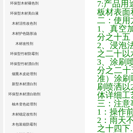
7:
产品用
环保型木材褪色剂
板材表面
环保型木材美白液
二：使用
木材活性改色剂
1
、真空
木材护色隐形油
分之十五
2
、浸泡
木材改性剂
之二十
以
环保型竹材防霉剂
3
、涂刷
环保型竹材漂白剂
分之二十
烟熏木皮处理剂
准）涂刷
新型木材漂白剂
刷喷洒以
体详细工
环保型木材漂白助剂
三：注意
柚木变色处理剂
1
：操作
木材稳定改性剂
2
：雨天
木包装箱防霉剂
之十四
下