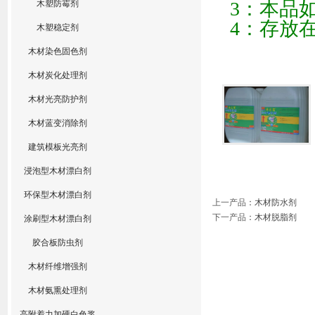
3
：本品
木塑防霉剂
4
：存放
木塑稳定剂
木材染色固色剂
木材炭化处理剂
木材光亮防护剂
木材蓝变消除剂
建筑模板光亮剂
浸泡型木材漂白剂
环保型木材漂白剂
上一产品
：
木材防水剂
下一产品
：
木材脱脂剂
涂刷型木材漂白剂
胶合板防虫剂
木材纤维增强剂
木材氨熏处理剂
高附着力加硬白色浆