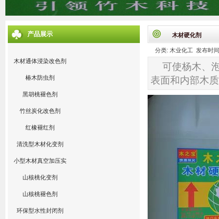
产品展示
木材硬化剂
分类: 木业化工 发布时间: 20
木材通体浸染改色剂
可使杨木、
椿木防虫剂
表面和内部木质
黑胡桃褪色剂
竹丝炭化改色剂
红橡褪红剂
清洗型木材化变剂
小型木材真空加压实
验设备
山核桃化变剂
山核桃褪色剂
环保型水性封闭剂