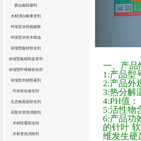
胶合板防霉剂
木材漂白耐黄变剂
环保型水性格丽斯
环保型水性木蜡油
浓缩型板材软化剂
浓缩型板材防蓝变剂
一、产品
浓缩型纤维板软化剂
1:
产品型
浓缩型木材防霉剂
2:
产品外
3:
热分解
竹丝软化改性剂
4:PH
值：
生态板面皮软化剂
5:
活性物
花梨木变色消除剂
6:
产品功
木材防霉防虫剂
的针叶 
维发生硬
木材变色消除剂